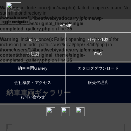
Warning
: include_once(inc/nav.php): failed to open stream: No
such file or directory in
/home/users/1/4beat/web/yadocarry.jp/cms/wp-
toggle navigation
content/themes/original_theme/single-
HOME
completed_gallery.php
on line
35
Warning
: include_once(): Failed opening 'inc/nav.php' for
Topics
仕様・価格
inclusion (include_path='.:/usr/local/php/7.4/lib/php') in
/home/users/1/4beat/web/yadocarry.jp/cms/wp-
寸法図
FAQ
content/themes/original_theme/single-
completed_gallery.php
on line
35
納車車両Gallery
カタログダウンロード
会社概要・アクセス
販売代理店
納車車両ギャラリー
お問い合わせ