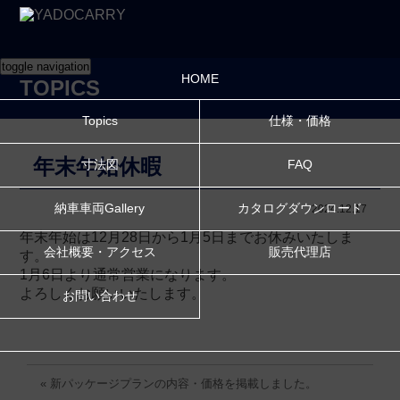
toggle navigation
HOME
TOPICS
Topics
仕様・価格
年末年始休暇
寸法図
FAQ
納車車両Gallery
カタログダウンロード
2024.12.17
年末年始は12月28日から1月5日までお休みいたしま
会社概要・アクセス
販売代理店
す。
1月6日より通常営業になります。
よろしくお願いいたします。
お問い合わせ
« 新パッケージプランの内容・価格を掲載しました。